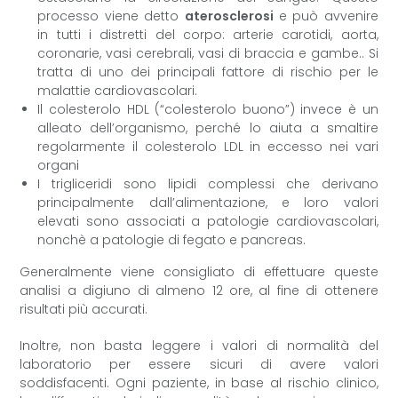
processo viene detto
aterosclerosi
e può avvenire
in tutti i distretti del corpo: arterie carotidi, aorta,
coronarie, vasi cerebrali, vasi di braccia e gambe.. Si
tratta di uno dei principali fattore di rischio per le
malattie cardiovascolari.
Il colesterolo HDL (“colesterolo buono”) invece è un
alleato dell’organismo, perché lo aiuta a smaltire
regolarmente il colesterolo LDL in eccesso nei vari
organi
I trigliceridi sono lipidi complessi che derivano
principalmente dall’alimentazione, e loro valori
elevati sono associati a patologie cardiovascolari,
nonchè a patologie di fegato e pancreas.
Generalmente viene consigliato di effettuare queste
analisi a digiuno di almeno 12 ore, al fine di ottenere
risultati più accurati.
Inoltre, non basta leggere i valori di normalità del
laboratorio per essere sicuri di avere valori
soddisfacenti. Ogni paziente, in base al rischio clinico,