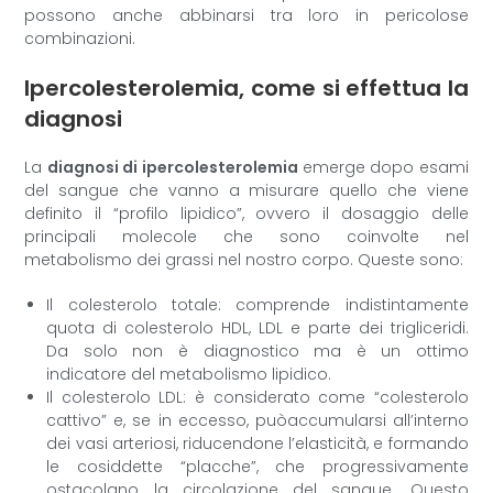
possono anche abbinarsi tra loro in pericolose
combinazioni.
Ipercolesterolemia, come si effettua la
diagnosi
La
diagnosi di ipercolesterolemia
emerge dopo esami
del sangue che vanno a misurare quello che viene
definito il “profilo lipidico”, ovvero il dosaggio delle
principali molecole che sono coinvolte nel
metabolismo dei grassi nel nostro corpo. Queste sono:
Il colesterolo totale: comprende indistintamente
quota di colesterolo HDL, LDL e parte dei trigliceridi.
Da solo non è diagnostico ma è un ottimo
indicatore del metabolismo lipidico.
Il colesterolo LDL: è considerato come “colesterolo
cattivo” e, se in eccesso, puòaccumularsi all’interno
dei vasi arteriosi, riducendone l’elasticità, e formando
le cosiddette “placche”, che progressivamente
ostacolano la circolazione del sangue. Questo