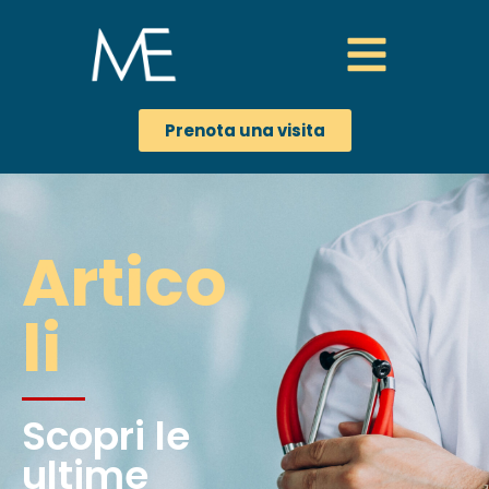
Prenota una visita
Artico
li
Scopri le
ultime