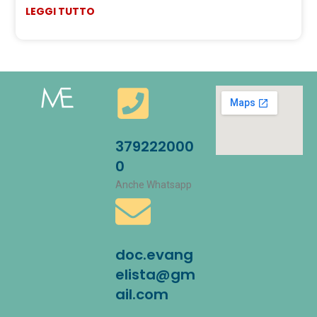
LEGGI TUTTO
379222000
0
Anche Whatsapp
doc.evang
elista@gm
ail.com