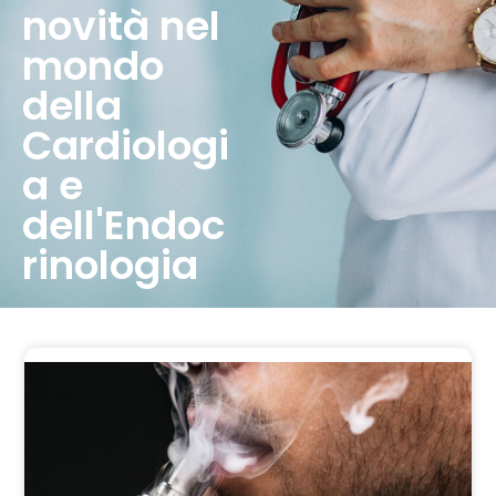
novità nel
mondo
della
Cardiologi
a e
dell'Endoc
rinologia