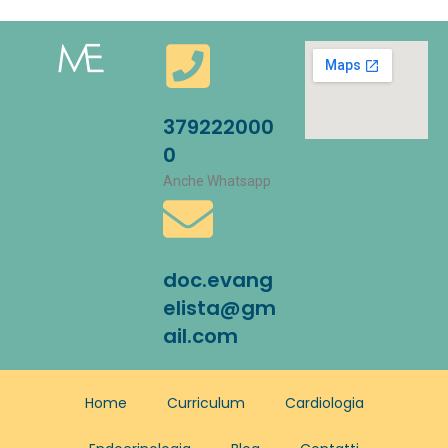
379222000
0
Anche Whatsapp
doc.evang
elista@gm
ail.com
Home
Curriculum
Cardiologia