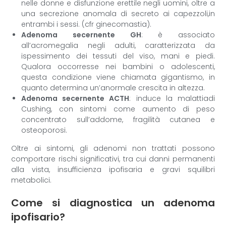
nelle donne e disfunzione erettile negli uomini, oltre a
una secrezione anomala di secreto ai capezzoli,in
entrambi i sessi. (cfr ginecomastia).
Adenoma secernente GH
: è associato
all’acromegalia negli adulti, caratterizzata da
ispessimento dei tessuti del viso, mani e piedi.
Qualora occorresse nei bambini o adolescenti,
questa condizione viene chiamata gigantismo, in
quanto determina un’anormale crescita in altezza.
Adenoma secernente ACTH
: induce la malattiadi
Cushing, con sintomi come aumento di peso
concentrato sull’addome, fragilità cutanea e
osteoporosi.
Oltre ai sintomi, gli adenomi non trattati possono
comportare rischi significativi, tra cui danni permanenti
alla vista, insufficienza ipofisaria e gravi squilibri
metabolici.
Come si diagnostica un adenoma
ipofisario?