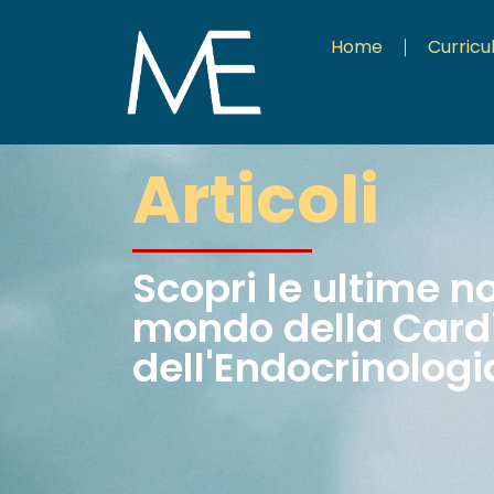
Home
Curric
Articoli
Scopri le ultime n
mondo della Cardi
dell'Endocrinologi