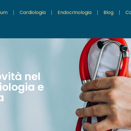
ulum
Cardiologia
Endocrinologia
Blog
Co
ovità nel
ologia e
a