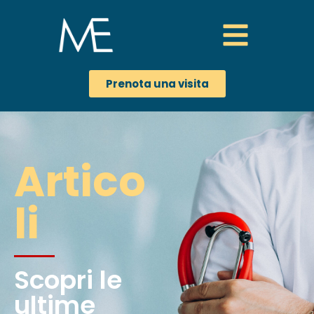
Prenota una visita
Artico
li
Scopri le
ultime