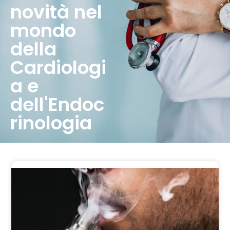
novità nel
mondo
della
Cardiologi
a e
dell'Endoc
rinologia