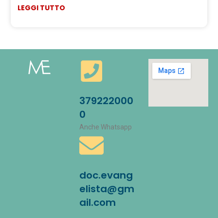
LEGGI TUTTO
379222000
0
Anche Whatsapp
doc.evang
elista@gm
ail.com