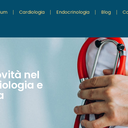
ulum
Cardiologia
Endocrinologia
Blog
Co
ovità nel
ologia e
a