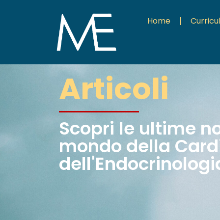
Home
Curric
Articoli
Scopri le ultime n
mondo della Cardi
dell'Endocrinologi