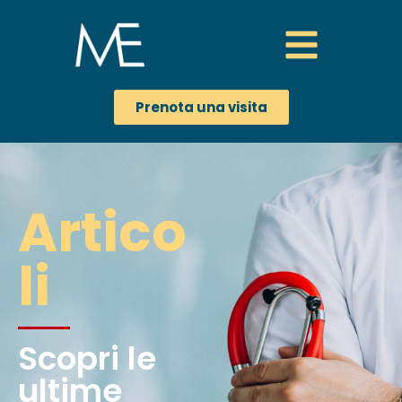
Prenota una visita
Artico
li
Scopri le
ultime