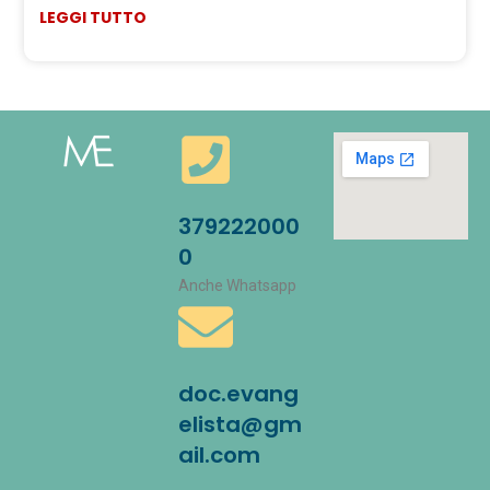
LEGGI TUTTO
379222000
0
Anche Whatsapp
doc.evang
elista@gm
ail.com