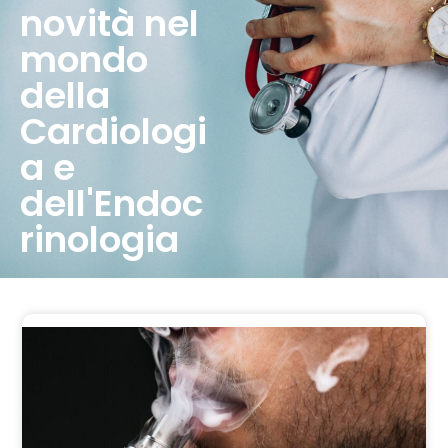
novità nel
mondo
della
Cardiologi
a e
dell'Endoc
rinologia