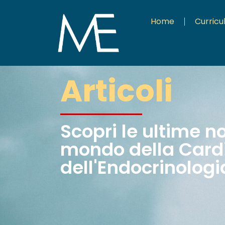
Home
Curric
Articoli
Scopri le ultime n
mondo della Cardi
dell'Endocrinologi