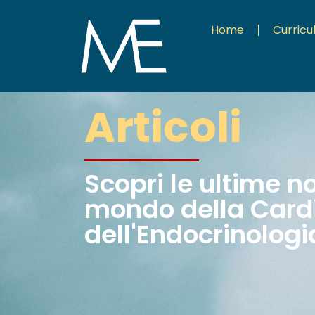
Home
Curric
Articoli
Scopri le ultime n
mondo della Cardi
dell'Endocrinologi