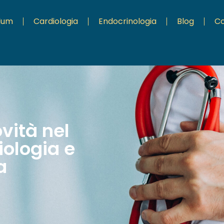
ulum
Cardiologia
Endocrinologia
Blog
Co
ovità nel
ologia e
a