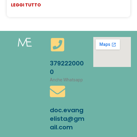
LEGGI TUTTO
379222000
0
Anche Whatsapp
doc.evang
elista@gm
ail.com