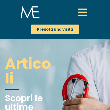
Prenota una visita
Artico
li
Scopri le
ultime