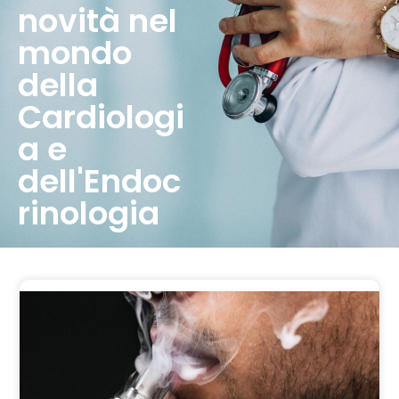
novità nel
mondo
della
Cardiologi
a e
dell'Endoc
rinologia