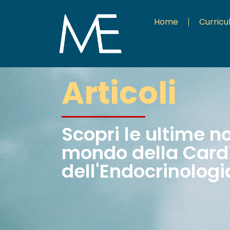
Home
Curric
Articoli
Scopri le ultime n
mondo della Cardi
dell'Endocrinologi