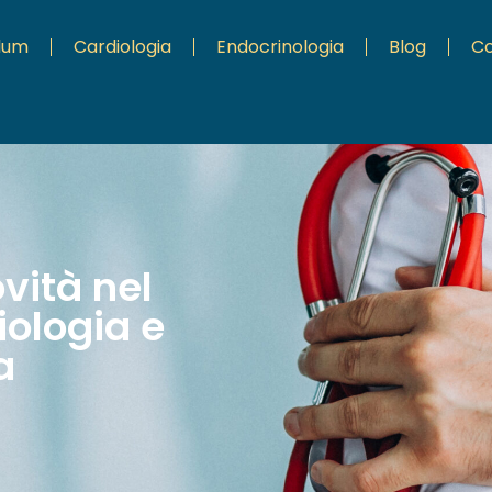
ulum
Cardiologia
Endocrinologia
Blog
Co
ovità nel
ologia e
a