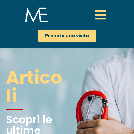
Prenota una visita
Artico
li
Scopri le
ultime