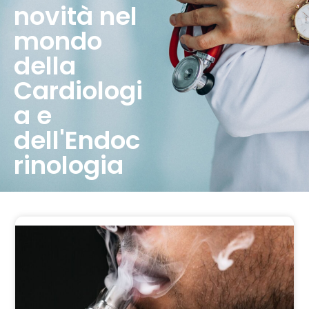
novità nel
mondo
della
Cardiologi
a e
dell'Endoc
rinologia