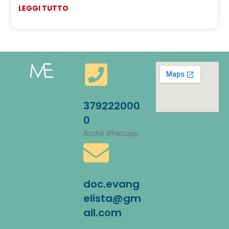
LEGGI TUTTO
379222000
0
Anche Whatsapp
doc.evang
elista@gm
ail.com