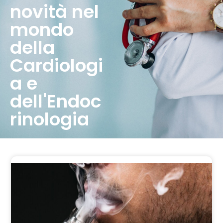
novità nel
mondo
della
Cardiologi
a e
dell'Endoc
rinologia