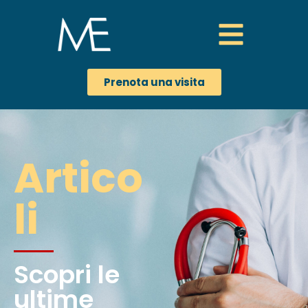
Prenota una visita
Artico
li
Scopri le
ultime