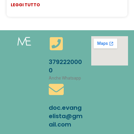
LEGGI TUTTO
379222000
0
Anche Whatsapp
doc.evang
elista@gm
ail.com