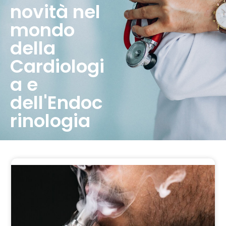
novità nel
mondo
della
Cardiologi
a e
dell'Endoc
rinologia