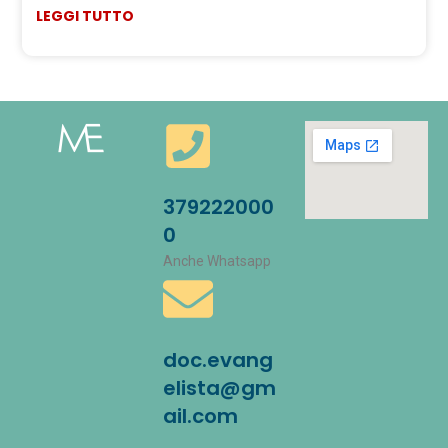
LEGGI TUTTO
379222000
0
Anche Whatsapp
doc.evang
elista@gm
ail.com