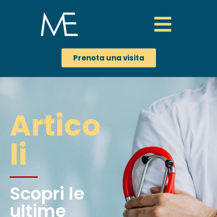
Prenota una visita
Artico
li
Scopri le
ultime