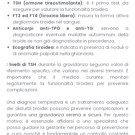
TSH (ormone tireostimolante):
è il primo test da
eseguire per valutare la funzionalità tiroidea.
FT3 ed FT4 (tiroxina libera):
misura la forma attiva
degliormoni tiroidei nel sangue.
Anticorpi anti-TPO e anti-TG:
servono a
diagnosticare eventuali malattie autoimmuni della
tiroide se non già diagnosticate in precedenza.
Ecografia tiroidea:
è indicata in presenza di noduli o
di anomalie palpabili nella ghiandola.
I
livelli di TSH
durante la gravidanza seguono valori di
riferimento specifici, che variano nei diversi trimestri. È
importante che il medico curante monitori
regolarmente la funzionalità tiroidea per prevenire
complicazioni.
Una diagnosi tempestiva e un trattamento adeguato
dei disturbi tiroidei possono prevenire complicazioni e
garantire
una gravidanza serena e sicura
. Per questo
motivo, è essenziale affidarsi a uno specialista che
possa guidare la gestante nel percorso di prevenzione
e cura, nonché è fondamentale un controllo costante