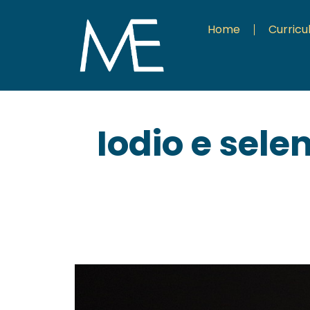
Home
Curric
Iodio e selen