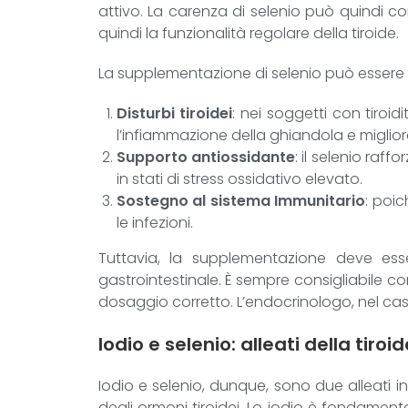
attivo. La carenza di selenio può quindi cont
quindi la funzionalità regolare della tiroide.
La supplementazione di selenio può essere u
Disturbi tiroidei
: nei soggetti con tiroid
l’infiammazione della ghiandola e migliora
Supporto antiossidante
: il selenio raf
in stati di stress ossidativo elevato.
Sostegno al sistema Immunitario
: poic
le infezioni.
Tuttavia, la supplementazione deve ess
gastrointestinale. È sempre consigliabile co
dosaggio corretto. L’endocrinologo, nel caso
Iodio e selenio: alleati della tiroid
Iodio e selenio, dunque, sono due alleati ins
degli ormoni tiroidei. Lo iodio è fondamenta