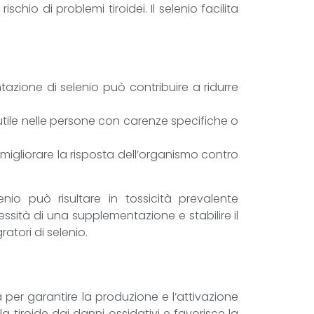
chio di problemi tiroidei. Il selenio facilita
ntazione di selenio può contribuire a ridurre
e utile nelle persone con carenze specifiche o
 migliorare la risposta dell’organismo contro
o può risultare in tossicità prevalente
essità di una supplementazione e stabilire il
atori di selenio.
ia per garantire la produzione e l’attivazione
a tiroide dai danni ossidativi e favorisce la