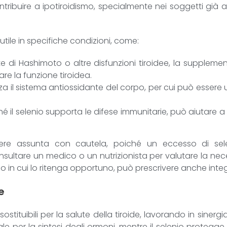
ribuire a ipotiroidismo, specialmente nei soggetti già a ris
tile in specifiche condizioni, come:
ite di Hashimoto o altre disfunzioni tiroidee, la suppleme
re la funzione tiroidea.
forza il sistema antiossidante del corpo, per cui può esser
hé il selenio supporta le difese immunitarie, può aiutare a
ere assunta con cautela, poiché un eccesso di seleni
nsultare un medico o un nutrizionista per valutare la nec
 in cui lo ritenga opportuno, può prescrivere anche integr
e
ostituibili per la salute della tiroide, lavorando in sinerg
le per la sintesi degli ormoni, mentre il selenio protegge l