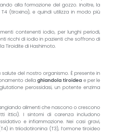
ndo alla formazione del gozzo. Inoltre, la
T4 (tiroxina), e quindi utilizza in modo più
menti contenenti iodio, per lunghi periodi,
i ricchi di iodio in pazienti che soffrono di
a Tiroidite di Hashimoto.
salute del nostro organismo. È presente in
nzionamento della
ghiandola tiroidea
e per le
la glutatione perossidasi, un potente enzima
e mangiando alimenti che nascono o crescono
ti ittici). I sintomi di carenza includono
ssidativo e infiammazione. Nei casi gravi,
4) in triiodotironina (T3), l’ormone tiroideo