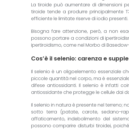
La tiroide può aumentare di dimensioni pe
tiroide tende a produrre principalmente T3 
efficiente le limitate riserve di iodio presenti.
Bisogna fare attenzione, però, a non esage
possono portare a condizioni di ipertiroidis
ipertiroidismo, come nel Morbo di Basedow-G
Cos’è il selenio: carenza e supp
Il selenio è un oligoelemento essenziale 
piccole quantità nel corpo, ma è essenziale
difese antiossidanti. Il selenio è infatti 
antiossidante che protegge le cellule dai da
Il selenio in natura è presente nel terren
sotto terra (patate, carote, sedano-rapa,
affaticamento, indebolimento del sistema 
possono comparire disturbi tiroidei, poiché 