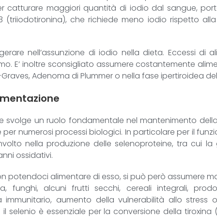
r catturare maggiori quantità di iodio dal sangue, porta
(triiodotironina), che richiede meno iodio rispetto alla 
rare nell’assunzione di iodio nella dieta. Eccessi di ali
mo. E’ inoltre sconsigliato assumere costantemente aliment
raves, Adenoma di Plummer o nella fase ipertiroidea dell
lementazione
che svolge un ruolo fondamentale nel mantenimento della 
 per numerosi processi biologici. In particolare per il fu
coinvolto nella produzione delle selenoproteine, tra cui 
nni ossidativi.
o; non potendoci alimentare di esso, si può però assumer
 funghi, alcuni frutti secchi, cereali integrali, prodot
immunitario, aumento della vulnerabilità allo stress o
il selenio è essenziale per la conversione della tiroxina (T