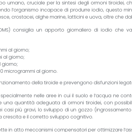
po umano, cruciale per la sintesi degli ormoni tiroidei, ch
sendo l’organismo incapace di produrre iodio, questo min
e, crostacei, alghe marine, latticini e uova, oltre che dal
OMS) consiglia un apporto giornaliero di iodio che va
mi al giorno;
 al giorno;
 giorno;
0 microgrammi al giorno.
nzionamento della tiroide e prevengono disfunzioni legat
specialmente nelle aree in cui il suolo e l’acqua ne cont
durre una quantità adeguata di ormoni tiroidei, con possi
nei casi più gravi, lo sviluppo di un gozzo (ingrossamento
rescita e il corretto sviluppo cognitivo.
tte in atto meccanismi compensatori per ottimizzare l’assor